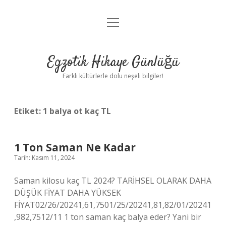
menüyü
Anasayfa
aç
Gizlilik Politikası
Egzotik Hikaye Günlüğü
Yasal Uyarı
Farklı kültürlerle dolu neşeli bilgiler!
Hakkımızda
Etiket:
1 balya ot kaç TL
1 Ton Saman Ne Kadar
Tarih: Kasım 11, 2024
Saman kilosu kaç TL 2024? TARİHSEL OLARAK DAHA
DÜŞÜK FİYAT DAHA YÜKSEK
FİYAT02/26/20241,61,7501/25/20241,81,82/01/20241
,982,7512/11 1 ton saman kaç balya eder? Yani bir