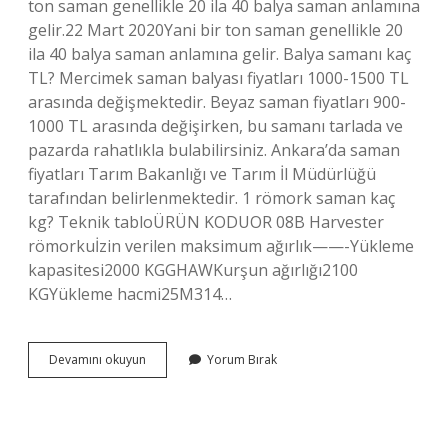
ton saman genellikle 20 ila 40 balya saman anlamına
gelir.22 Mart 2020Yani bir ton saman genellikle 20
ila 40 balya saman anlamına gelir. Balya samanı kaç
TL? Mercimek saman balyası fiyatları 1000-1500 TL
arasında değişmektedir. Beyaz saman fiyatları 900-
1000 TL arasında değişirken, bu samanı tarlada ve
pazarda rahatlıkla bulabilirsiniz. Ankara’da saman
fiyatları Tarım Bakanlığı ve Tarım İl Müdürlüğü
tarafından belirlenmektedir. 1 römork saman kaç
kg? Teknik tabloÜRÜN KODUOR 08B Harvester
römorkuİzin verilen maksimum ağırlık——-Yükleme
kapasitesi2000 KGGHAWKurşun ağırlığı2100
KGYükleme hacmi25M314…
1
Devamını okuyun
Yorum Bırak
Ton
Saman
Ne
Kadar