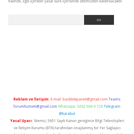
halinde, ilgili içerikler yasal süre içerisinde sitemizden kaldırılacaktır.
Arama
t güncel giriş
Reklam ve İletişim:
E-mail:
backlinkpaneli@gmail.com
Teams:
forumhizmeti@gmail.com
Whatsapp: 0262 606 0 726
Telegram:
@karabul
Yasal Uyarı:
Sitemiz, 5651 Sayılı Kanun gereğince Bilgi Teknolojileri
ve İletişim Kurumu (BTK) tarafından onaylanmış bir Yer Sağlayıcı