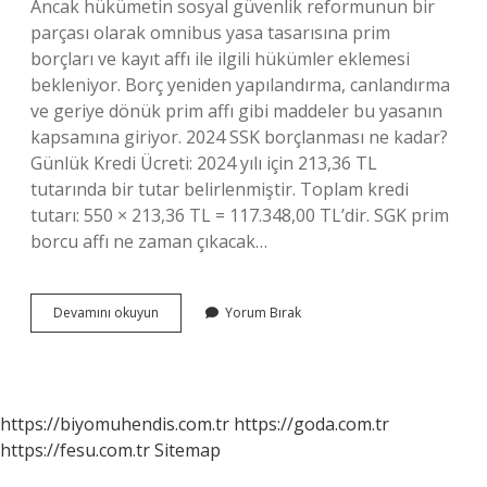
Ancak hükümetin sosyal güvenlik reformunun bir
parçası olarak omnibus yasa tasarısına prim
borçları ve kayıt affı ile ilgili hükümler eklemesi
bekleniyor. Borç yeniden yapılandırma, canlandırma
ve geriye dönük prim affı gibi maddeler bu yasanın
kapsamına giriyor. 2024 SSK borçlanması ne kadar?
Günlük Kredi Ücreti: 2024 yılı için 213,36 TL
tutarında bir tutar belirlenmiştir. Toplam kredi
tutarı: 550 × 213,36 TL = 117.348,00 TL’dir. SGK prim
borcu affı ne zaman çıkacak…
Ihya
Devamını okuyun
Yorum Bırak
Borçlanması
2024
Ne
Kadar
https://biyomuhendis.com.tr
https://goda.com.tr
https://fesu.com.tr
Sitemap