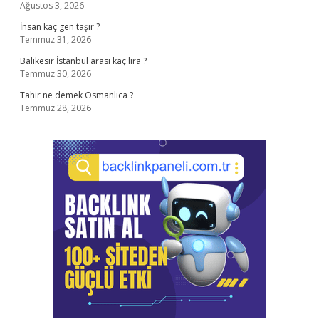
Ağustos 3, 2026
İnsan kaç gen taşır ?
Temmuz 31, 2026
Balıkesir İstanbul arası kaç lira ?
Temmuz 30, 2026
Tahir ne demek Osmanlıca ?
Temmuz 28, 2026