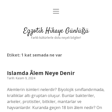
menüyü
Anasayfa
aç
Gizlilik Politikası
Egzotik Hikaye Günlüğü
Yasal Uyarı
Farklı kültürlerle dolu neşeli bilgiler!
Hakkımızda
Etiket:
1 kat semada ne var
Islamda Âlem Neye Denir
Tarih: Kasım 9, 2024
Alemlerin isimleri nelerdir? Biyolojik sınıflandırmada,
krallıklar altı gruptan oluşur. Bunlar bakteriler,
arkeler, protistler, bitkiler, mantarlar ve
hayvanlardır. Kuranda geçen 18 bin âlem nedir? On