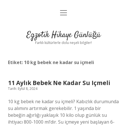
menüyü
Anasayfa
aç
Gizlilik Politikası
Egzotik Hikaye Günlüğü
Yasal Uyarı
Farklı kültürlerle dolu neşeli bilgiler!
Hakkımızda
Etiket:
10 kg bebek ne kadar su içmeli
11 Aylık Bebek Ne Kadar Su Içmeli
Tarih: Eylül 8, 2024
10 kg bebek ne kadar su içmeli? Kabızlık durumunda
su alımını artırmak gerekebilir. 1 yaşında bir
bebeğin ağırlığı yaklaşık 10 kilo olup günlük su
ihtiyacı 800-1000 ml’dir. Su içmeye yeni başlayan 6-