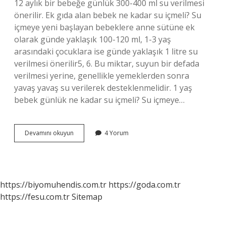
12 aylık bir bebeğe günlük 300-400 ml su verilmesi
önerilir. Ek gıda alan bebek ne kadar su içmeli? Su
içmeye yeni başlayan bebeklere anne sütüne ek
olarak günde yaklaşık 100-120 ml, 1-3 yaş
arasındaki çocuklara ise günde yaklaşık 1 litre su
verilmesi önerilir5, 6. Bu miktar, suyun bir defada
verilmesi yerine, genellikle yemeklerden sonra
yavaş yavaş su verilerek desteklenmelidir. 1 yaş
bebek günlük ne kadar su içmeli? Su içmeye…
11
Devamını okuyun
4 Yorum
Aylık
Bebek
Ne
Kadar
Su
https://biyomuhendis.com.tr
https://goda.com.tr
Içmeli
https://fesu.com.tr
Sitemap