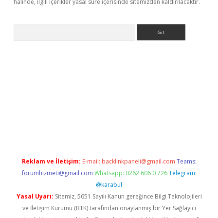
halinde, ilgili içerikler yasal süre içerisinde sitemizden kaldırılacaktır.
Arama
iriş
Reklam ve İletişim:
E-mail:
backlinkpaneli@gmail.com
Teams:
forumhizmeti@gmail.com
Whatsapp: 0262 606 0 726
Telegram:
@karabul
Yasal Uyarı:
Sitemiz, 5651 Sayılı Kanun gereğince Bilgi Teknolojileri
ve İletişim Kurumu (BTK) tarafından onaylanmış bir Yer Sağlayıcı