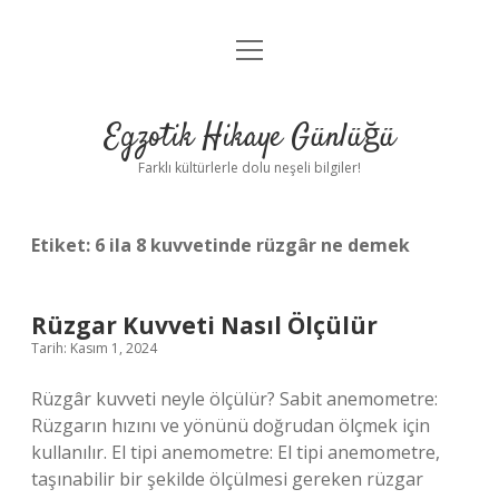
menüyü
Anasayfa
aç
Gizlilik Politikası
Egzotik Hikaye Günlüğü
Yasal Uyarı
Farklı kültürlerle dolu neşeli bilgiler!
Hakkımızda
Etiket:
6 ila 8 kuvvetinde rüzgâr ne demek
Rüzgar Kuvveti Nasıl Ölçülür
Tarih: Kasım 1, 2024
Rüzgâr kuvveti neyle ölçülür? Sabit anemometre:
Rüzgarın hızını ve yönünü doğrudan ölçmek için
kullanılır. El tipi anemometre: El tipi anemometre,
taşınabilir bir şekilde ölçülmesi gereken rüzgar