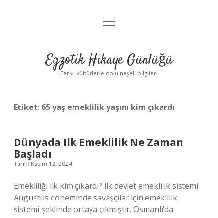
menüyü
Anasayfa
aç
Gizlilik Politikası
Egzotik Hikaye Günlüğü
Yasal Uyarı
Farklı kültürlerle dolu neşeli bilgiler!
Hakkımızda
Etiket:
65 yaş emeklilik yaşını kim çıkardı
Dünyada Ilk Emeklilik Ne Zaman
Başladı
Tarih: Kasım 12, 2024
Emekliliği ilk kim çıkardı? İlk devlet emeklilik sistemi
Augustus döneminde savaşçılar için emeklilik
sistemi şeklinde ortaya çıkmıştır. Osmanlı’da