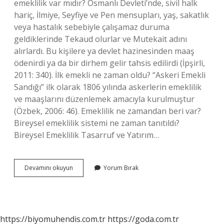
emeklilik var mıdır? Osmanlı Devleti’nde, sivil halk
hariç, İlmiye, Seyfiye ve Pen mensupları, yaş, sakatlık
veya hastalık sebebiyle çalışamaz duruma
geldiklerinde Tekaud olurlar ve Mutekait adını
alırlardı. Bu kişilere ya devlet hazinesinden maaş
ödenirdi ya da bir dirhem gelir tahsis edilirdi (İpşirli,
2011: 340). İlk emekli ne zaman oldu? “Askeri Emekli
Sandığı” ilk olarak 1806 yılında askerlerin emeklilik
ve maaşlarını düzenlemek amacıyla kurulmuştur
(Özbek, 2006: 46). Emeklilik ne zamandan beri var?
Bireysel emeklilik sistemi ne zaman tanıtıldı?
Bireysel Emeklilik Tasarruf ve Yatırım…
Dünyada
Devamını okuyun
Yorum Bırak
Ilk
Emeklilik
Ne
Zaman
Başladı
https://biyomuhendis.com.tr
https://goda.com.tr