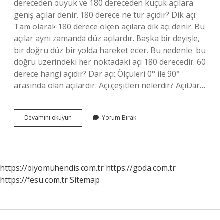
dereceden büyük ve 180 dereceden küçük açılara
geniş açılar denir. 180 derece ne tür açıdır? Dik açı:
Tam olarak 180 derece ölçen açılara dik açı denir. Bu
açılar aynı zamanda düz açılardır. Başka bir deyişle,
bir doğru düz bir yolda hareket eder. Bu nedenle, bu
doğru üzerindeki her noktadaki açı 180 derecedir. 60
derece hangi açıdır? Dar açı: Ölçüleri 0° ile 90°
arasında olan açılardır. Açı çeşitleri nelerdir? AçıDar…
160
Devamını okuyun
Yorum Bırak
Derece
Hangi
Açı
Çeşididir
https://biyomuhendis.com.tr
https://goda.com.tr
https://fesu.com.tr
Sitemap