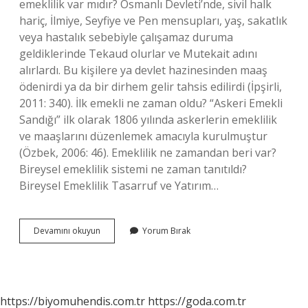
emeklilik var mıdır? Osmanlı Devleti’nde, sivil halk
hariç, İlmiye, Seyfiye ve Pen mensupları, yaş, sakatlık
veya hastalık sebebiyle çalışamaz duruma
geldiklerinde Tekaud olurlar ve Mutekait adını
alırlardı. Bu kişilere ya devlet hazinesinden maaş
ödenirdi ya da bir dirhem gelir tahsis edilirdi (İpşirli,
2011: 340). İlk emekli ne zaman oldu? “Askeri Emekli
Sandığı” ilk olarak 1806 yılında askerlerin emeklilik
ve maaşlarını düzenlemek amacıyla kurulmuştur
(Özbek, 2006: 46). Emeklilik ne zamandan beri var?
Bireysel emeklilik sistemi ne zaman tanıtıldı?
Bireysel Emeklilik Tasarruf ve Yatırım…
Dünyada
Devamını okuyun
Yorum Bırak
Ilk
Emeklilik
Ne
Zaman
Başladı
https://biyomuhendis.com.tr
https://goda.com.tr