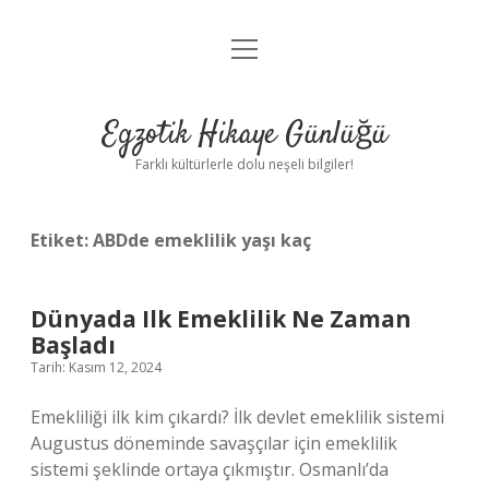
menüyü
Anasayfa
aç
Gizlilik Politikası
Egzotik Hikaye Günlüğü
Yasal Uyarı
Farklı kültürlerle dolu neşeli bilgiler!
Hakkımızda
Etiket:
ABDde emeklilik yaşı kaç
Dünyada Ilk Emeklilik Ne Zaman
Başladı
Tarih: Kasım 12, 2024
Emekliliği ilk kim çıkardı? İlk devlet emeklilik sistemi
Augustus döneminde savaşçılar için emeklilik
sistemi şeklinde ortaya çıkmıştır. Osmanlı’da