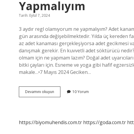
Yapmalıyım
Tarih: Eylül 7, 2024
3 aydır regl olamıyorum ne yapmalıyım? Adet kanama
gün arasında değişebilmektedir. Yılda üç kereden f
az adet kanaması gerçekleşiyorsa adet gecikmesi
danışmak gerekir. En kuvvetli adet söktürücü nedir?
olmam için ne yapmam lazım? Doğal adet uyarıcıları n
bitki çayları için. Esneme ve yoga gibi hafif egzersi
makale…•7 Mayıs 2024 Geciken…
3
Devamını okuyun
10 Yorum
Aydır
Adet
Olamıyorum
Olmak
Için
https://biyomuhendis.com.tr
https://goda.com.tr
htt
Ne
Yapmalıyım