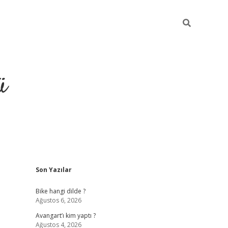
ü
Sidebar
Son Yazılar
grand opera bet güncel giriş
Bike hangi dilde ?
Ağustos 6, 2026
Avangart’ı kim yaptı ?
Ağustos 4, 2026