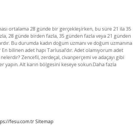
sı ortalama 28 günde bir gerçekleşirken, bu süre 21 ila 35
azla, 28 günde birden fazla, 35 günden fazla veya 21 günden
 vardır. Bu durumda kadın doğum uzmanı ve doğum uzmanına
 En bilinen adet hapı Tarlusal’dır. Adet olamıyorum adet
elerdir? Zencefil, zerdeçal, civanperçemi ve adaçayı gibi
zler yapın. Alt karın bölgesini keseye sokun.Daha fazla
ps://fesu.com.tr
Sitemap