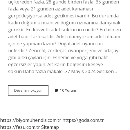
üç kereden fazla, 28 günde birden fazla, 35 günden
fazla veya 21 günden az adet kanaması
gerçekleşiyorsa adet gecikmesi vardır. Bu durumda
kadın doğum uzmanı ve doğum uzmanına danışmak
gerekir. En kuvvetli adet söktürücü nedir? En bilinen
adet hapı Tarlusal’dır. Adet olamıyorum adet olmam
için ne yapmam lazım? Doğal adet uyarıcıları
nelerdir? Zencefil, zerdeçal, civanperçemi ve adaçayı
gibi bitki çayları için. Esneme ve yoga gibi hafif
egzersizler yapın. Alt karın bölgesini keseye
sokun.Daha fazla makale…•7 Mayıs 2024 Geciken…
3
Devamını okuyun
10 Yorum
Aydır
Adet
Olamıyorum
Olmak
Için
https://biyomuhendis.com.tr
https://goda.com.tr
Ne
https://fesu.com.tr
Sitemap
Yapmalıyım