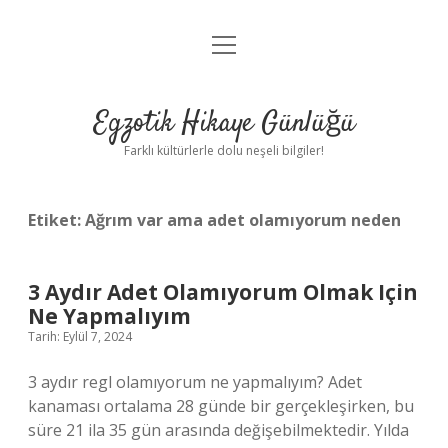
menüyü
Anasayfa
aç
Gizlilik Politikası
Egzotik Hikaye Günlüğü
Yasal Uyarı
Farklı kültürlerle dolu neşeli bilgiler!
Hakkımızda
Etiket:
Ağrım var ama adet olamıyorum neden
3 Aydır Adet Olamıyorum Olmak Için
Ne Yapmalıyım
Tarih: Eylül 7, 2024
3 aydır regl olamıyorum ne yapmalıyım? Adet
kanaması ortalama 28 günde bir gerçekleşirken, bu
süre 21 ila 35 gün arasında değişebilmektedir. Yılda