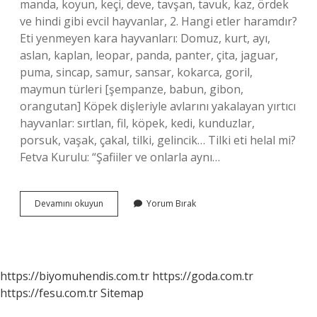
manda, koyun, keçi, deve, tavşan, tavuk, kaz, ördek
ve hindi gibi evcil hayvanlar, 2. Hangi etler haramdır?
Eti yenmeyen kara hayvanları: Domuz, kurt, ayı,
aslan, kaplan, leopar, panda, panter, çita, jaguar,
puma, sincap, samur, sansar, kokarca, goril,
maymun türleri [şempanze, babun, gibon,
orangutan] Köpek dişleriyle avlarını yakalayan yırtıcı
hayvanlar: sırtlan, fil, köpek, kedi, kunduzlar,
porsuk, vaşak, çakal, tilki, gelincik… Tilki eti helal mi?
Fetva Kurulu: “Şafiiler ve onlarla aynı…
Düve
Devamını okuyun
Yorum Bırak
Eti
Caiz
Mi
https://biyomuhendis.com.tr
https://goda.com.tr
https://fesu.com.tr
Sitemap