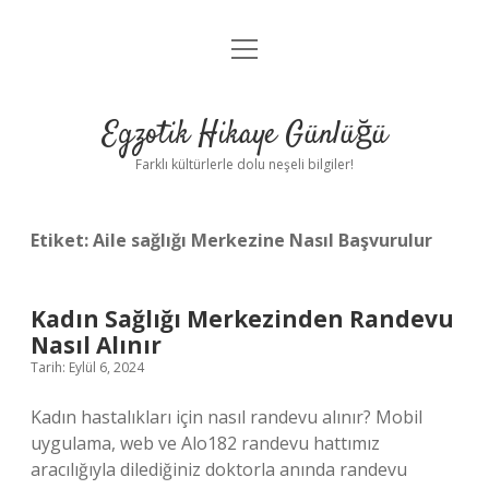
menüyü
Anasayfa
aç
Gizlilik Politikası
Egzotik Hikaye Günlüğü
Yasal Uyarı
Farklı kültürlerle dolu neşeli bilgiler!
Hakkımızda
Etiket:
Aile sağlığı Merkezine Nasıl Başvurulur
Kadın Sağlığı Merkezinden Randevu
Nasıl Alınır
Tarih: Eylül 6, 2024
Kadın hastalıkları için nasıl randevu alınır? Mobil
uygulama, web ve Alo182 randevu hattımız
aracılığıyla dilediğiniz doktorla anında randevu