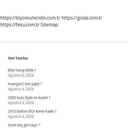
Randevu
Nasıl
Alınır
https://biyomuhendis.com.tr
https://goda.com.tr
https://fesu.com.tr
Sitemap
Sidebar
Son Yazılar
Bike hangi dilde ?
Ağustos 6, 2026
Avangart’ı kim yaptı ?
Ağustos 4, 2026
2025 kuzu fiyatı ne kadar ?
Ağustos 3, 2026
2015 Ballon d’Or kimin hakkı ?
Ağustos 3, 2026
İnsan kaç gen taşır ?