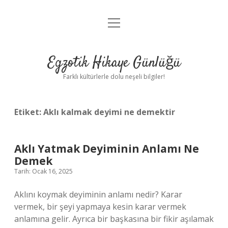
menüyü
Anasayfa
aç
Gizlilik Politikası
Egzotik Hikaye Günlüğü
Yasal Uyarı
Farklı kültürlerle dolu neşeli bilgiler!
Hakkımızda
Etiket:
Aklı kalmak deyimi ne demektir
Aklı Yatmak Deyiminin Anlamı Ne
Demek
Tarih: Ocak 16, 2025
Aklını koymak deyiminin anlamı nedir? Karar
vermek, bir şeyi yapmaya kesin karar vermek
anlamına gelir. Ayrıca bir başkasına bir fikir aşılamak