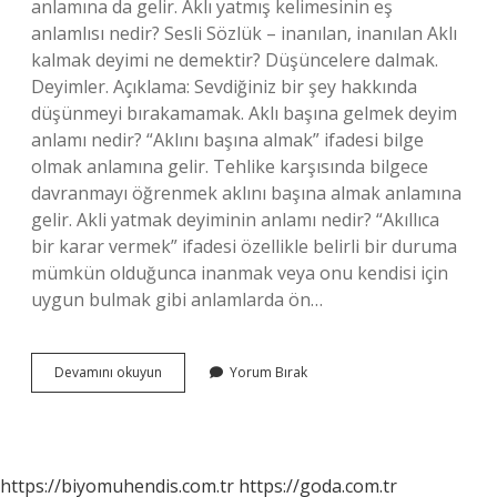
anlamına da gelir. Aklı yatmış kelimesinin eş
anlamlısı nedir? Sesli Sözlük – inanılan, inanılan Aklı
kalmak deyimi ne demektir? Düşüncelere dalmak.
Deyimler. Açıklama: Sevdiğiniz bir şey hakkında
düşünmeyi bırakamamak. Aklı başına gelmek deyim
anlamı nedir? “Aklını başına almak” ifadesi bilge
olmak anlamına gelir. Tehlike karşısında bilgece
davranmayı öğrenmek aklını başına almak anlamına
gelir. Akli yatmak deyiminin anlamı nedir? “Akıllıca
bir karar vermek” ifadesi özellikle belirli bir duruma
mümkün olduğunca inanmak veya onu kendisi için
uygun bulmak gibi anlamlarda ön…
Aklı
Devamını okuyun
Yorum Bırak
Yatmak
Deyiminin
Anlamı
Ne
Demek
https://biyomuhendis.com.tr
https://goda.com.tr