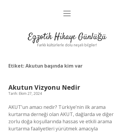
menüyü
Anasayfa
aç
Gizlilik Politikası
Egzotik Hikaye Günlüğü
Yasal Uyarı
Farklı kültürlerle dolu neşeli bilgiler!
Hakkımızda
Etiket:
Akutun başında kim var
Akutun Vizyonu Nedir
Tarih: Ekim 27, 2024
AKUT’un amacı nedir? Türkiye’nin ilk arama
kurtarma derneği olan AKUT, dağlarda ve diğer
zorlu doğa koşullarında hassas ve etkili arama
kurtarma faaliyetleri yürütmek amacıyla