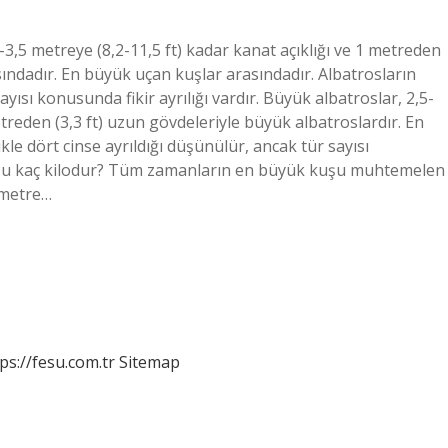
3,5 metreye (8,2-11,5 ft) kadar kanat açıklığı ve 1 metreden
sındadır. En büyük uçan kuşlar arasındadır. Albatrosların
ayısı konusunda fikir ayrılığı vardır. Büyük albatroslar, 2,5-
etreden (3,3 ft) uzun gövdeleriyle büyük albatroslardır. En
le dört cinse ayrıldığı düşünülür, ancak tür sayısı
 kuşu kaç kilodur? Tüm zamanların en büyük kuşu muhtemelen
3 metre…
ps://fesu.com.tr
Sitemap