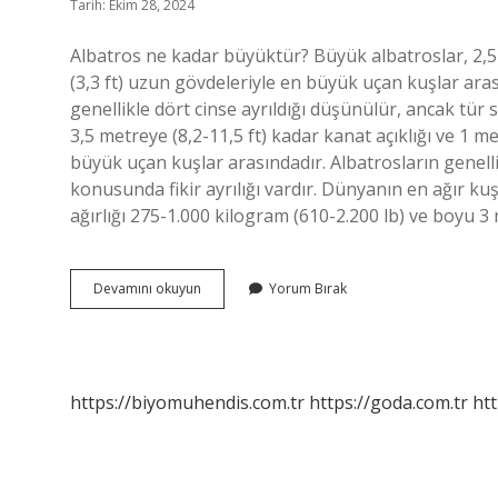
Tarih: Ekim 28, 2024
Albatros ne kadar büyüktür? Büyük albatroslar, 2,5-
(3,3 ft) uzun gövdeleriyle en büyük uçan kuşlar ara
genellikle dört cinse ayrıldığı düşünülür, ancak tür s
3,5 metreye (8,2-11,5 ft) kadar kanat açıklığı ve 1 m
büyük uçan kuşlar arasındadır. Albatrosların genellik
konusunda fikir ayrılığı vardır. Dünyanın en ağır
ağırlığı 275-1.000 kilogram (610-2.200 lb) ve boyu 
Albatros
Devamını okuyun
Yorum Bırak
Kuşu
Kaç
Kilo
https://biyomuhendis.com.tr
https://goda.com.tr
htt