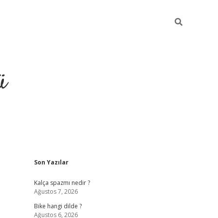
ü
Sidebar
Son Yazılar
grand opera bet güncel giriş
Kalça spazmı nedir ?
Ağustos 7, 2026
Bike hangi dilde ?
Ağustos 6, 2026