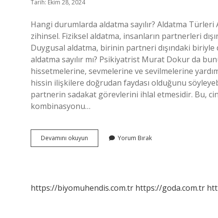
Tarih: Ekim 28, 2024
Hangi durumlarda aldatma sayılır? Aldatma Türleri Al
zihinsel. Fiziksel aldatma, insanların partnerleri dışı
Duygusal aldatma, birinin partneri dışındaki biriyle
aldatma sayılır mı? Psikiyatrist Murat Dokur da bunu
hissetmelerine, sevmelerine ve sevilmelerine yardımcı
hissin ilişkilere doğrudan faydası olduğunu söyleyebili
partnerin sadakat görevlerini ihlal etmesidir. Bu, cin
kombinasyonu…
Aldatma
Devamını okuyun
Yorum Bırak
Neye
Denir
https://biyomuhendis.com.tr
https://goda.com.tr
htt