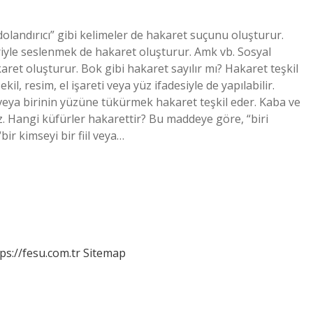
“dolandırıcı” gibi kelimeler de hakaret suçunu oluşturur.
eriyle seslenmek de hakaret oluşturur. Amk vb. Sosyal
aret oluşturur. Bok gibi hakaret sayılır mı? Hakaret teşkil
kil, resim, el işareti veya yüz ifadesiyle de yapılabilir.
veya birinin yüzüne tükürmek hakaret teşkil eder. Kaba ve
z. Hangi küfürler hakarettir? Bu maddeye göre, “biri
ir kimseyi bir fiil veya…
ps://fesu.com.tr
Sitemap