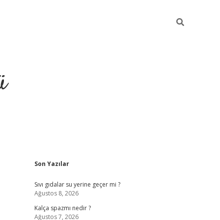
ü
Sidebar
Son Yazılar
grand opera bet güncel giriş
Sıvı gıdalar su yerine geçer mi ?
Ağustos 8, 2026
Kalça spazmı nedir ?
Ağustos 7, 2026