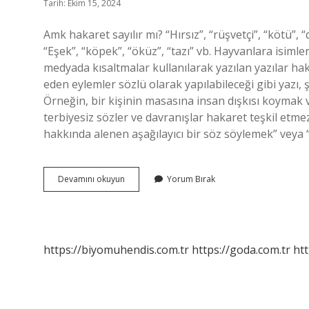
Tarih: Ekim 15, 2024
Amk hakaret sayılır mı? “Hırsız”, “rüşvetçi”, “kötü”, 
“Eşek”, “köpek”, “öküz”, “tazı” vb. Hayvanlara isiml
medyada kısaltmalar kullanılarak yazılan yazılar hak
eden eylemler sözlü olarak yapılabileceği gibi yazı, şe
Örneğin, bir kişinin masasına insan dışkısı koymak 
terbiyesiz sözler ve davranışlar hakaret teşkil etme
hakkında alenen aşağılayıcı bir söz söylemek” veya “b
Lavuk
Devamını okuyun
Yorum Bırak
Hakaret
Sayilir
Mi
https://biyomuhendis.com.tr
https://goda.com.tr
htt