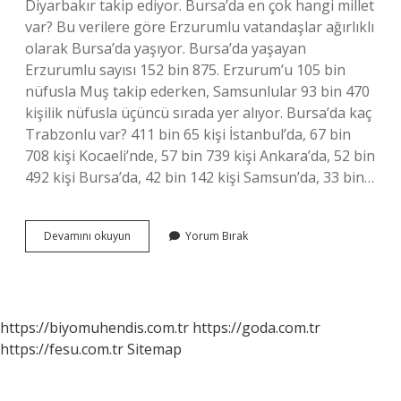
Diyarbakır takip ediyor. Bursa’da en çok hangi millet
var? Bu verilere göre Erzurumlu vatandaşlar ağırlıklı
olarak Bursa’da yaşıyor. Bursa’da yaşayan
Erzurumlu sayısı 152 bin 875. Erzurum’u 105 bin
nüfusla Muş takip ederken, Samsunlular 93 bin 470
kişilik nüfusla üçüncü sırada yer alıyor. Bursa’da kaç
Trabzonlu var? 411 bin 65 kişi İstanbul’da, 67 bin
708 kişi Kocaeli’nde, 57 bin 739 kişi Ankara’da, 52 bin
492 kişi Bursa’da, 42 bin 142 kişi Samsun’da, 33 bin…
Bursada
Devamını okuyun
Yorum Bırak
Ne
Kadar
Erzurumlu
https://biyomuhendis.com.tr
https://goda.com.tr
https://fesu.com.tr
Sitemap