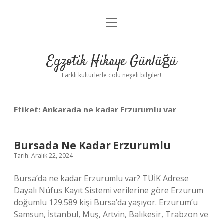
menüyü
Anasayfa
aç
Gizlilik Politikası
Egzotik Hikaye Günlüğü
Yasal Uyarı
Farklı kültürlerle dolu neşeli bilgiler!
Hakkımızda
Etiket:
Ankarada ne kadar Erzurumlu var
Bursada Ne Kadar Erzurumlu
Tarih: Aralık 22, 2024
Bursa’da ne kadar Erzurumlu var? TÜİK Adrese
Dayalı Nüfus Kayıt Sistemi verilerine göre Erzurum
doğumlu 129.589 kişi Bursa’da yaşıyor. Erzurum’u
Samsun, İstanbul, Muş, Artvin, Balıkesir, Trabzon ve