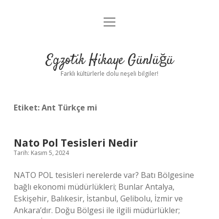
menüyü
Anasayfa
aç
Gizlilik Politikası
Egzotik Hikaye Günlüğü
Yasal Uyarı
Farklı kültürlerle dolu neşeli bilgiler!
Hakkımızda
Etiket:
Ant Türkçe mi
Nato Pol Tesisleri Nedir
Tarih: Kasım 5, 2024
NATO POL tesisleri nerelerde var? Batı Bölgesine
bağlı ekonomi müdürlükleri; Bunlar Antalya,
Eskişehir, Balıkesir, İstanbul, Gelibolu, İzmir ve
Ankara’dır. Doğu Bölgesi ile ilgili müdürlükler;