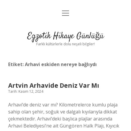
menüyü
Anasayfa
aç
Gizlilik Politikası
Egzotik Hikaye Günlüğü
Yasal Uyarı
Farklı kültürlerle dolu neşeli bilgiler!
Hakkımızda
Etiket:
Arhavi eskiden nereye bağlıydı
Artvin Arhavide Deniz Var Mı
Tarih: Kasım 12, 2024
Arhavi’de deniz var mı? Kilometrelerce kumlu plaja
sahip olan şehir, soğuk ve dalgalı kıyılarıyla dikkat
çekmektedir. Arhavi’deki başlıca plajlar arasında
Arhavi Belediyesi’ne ait Güngören Halk Plajı, Kıyıcık