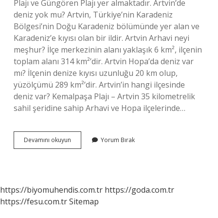
Plajı ve Güngören Plajı yer almaktadır. Artvin’de
deniz yok mu? Artvin, Türkiye’nin Karadeniz
Bölgesi’nin Doğu Karadeniz bölümünde yer alan ve
Karadeniz’e kıyısı olan bir ildir. Artvin Arhavi neyi
meşhur? İlçe merkezinin alanı yaklaşık 6 km², ilçenin
toplam alanı 314 km²’dir. Artvin Hopa’da deniz var
mı? İlçenin denize kıyısı uzunluğu 20 km olup,
yüzölçümü 289 km²’dir. Artvin’in hangi ilçesinde
deniz var? Kemalpaşa Plajı – Artvin 35 kilometrelik
sahil şeridine sahip Arhavi ve Hopa ilçelerinde…
Artvin
Devamını okuyun
Yorum Bırak
Arhavide
Deniz
Var
Mı
https://biyomuhendis.com.tr
https://goda.com.tr
https://fesu.com.tr
Sitemap