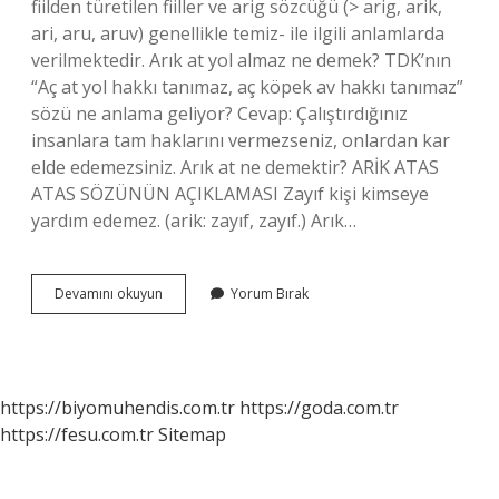
fiilden türetilen fiiller ve arig sözcüğü (> arig, arik,
ari, aru, aruv) genellikle temiz- ile ilgili anlamlarda
verilmektedir. Arık at yol almaz ne demek? TDK’nın
“Aç at yol hakkı tanımaz, aç köpek av hakkı tanımaz”
sözü ne anlama geliyor? Cevap: Çalıştırdığınız
insanlara tam haklarını vermezseniz, onlardan kar
elde edemezsiniz. Arık at ne demektir? ARİK ATAS
ATAS SÖZÜNÜN AÇIKLAMASI Zayıf kişi kimseye
yardım edemez. (arik: zayıf, zayıf.) Arık…
Aç
Devamını okuyun
Yorum Bırak
Arık
Ne
Demek
https://biyomuhendis.com.tr
https://goda.com.tr
https://fesu.com.tr
Sitemap