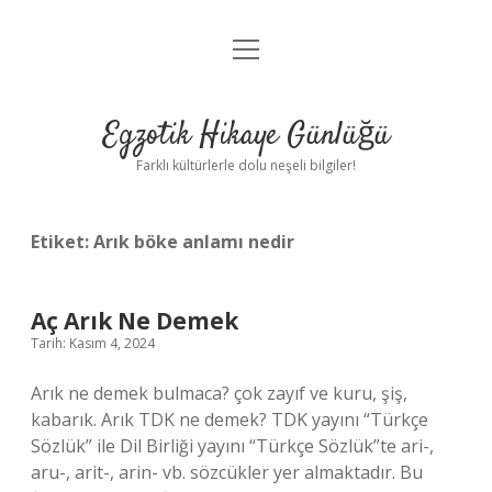
menüyü
Anasayfa
aç
Gizlilik Politikası
Egzotik Hikaye Günlüğü
Yasal Uyarı
Farklı kültürlerle dolu neşeli bilgiler!
Hakkımızda
Etiket:
Arık böke anlamı nedir
Aç Arık Ne Demek
Tarih: Kasım 4, 2024
Arık ne demek bulmaca? çok zayıf ve kuru, şiş,
kabarık. Arık TDK ne demek? TDK yayını “Türkçe
Sözlük” ile Dil Birliği yayını “Türkçe Sözlük”te ari-,
aru-, arit-, arin- vb. sözcükler yer almaktadır. Bu