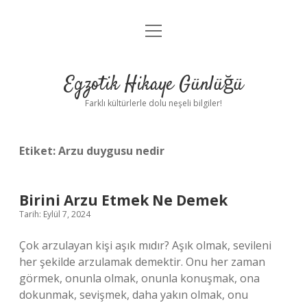
menüyü
Anasayfa
aç
Gizlilik Politikası
Egzotik Hikaye Günlüğü
Yasal Uyarı
Farklı kültürlerle dolu neşeli bilgiler!
Hakkımızda
Etiket:
Arzu duygusu nedir
Birini Arzu Etmek Ne Demek
Tarih: Eylül 7, 2024
Çok arzulayan kişi aşık mıdır? Aşık olmak, sevileni
her şekilde arzulamak demektir. Onu her zaman
görmek, onunla olmak, onunla konuşmak, ona
dokunmak, sevişmek, daha yakın olmak, onu