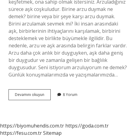
keşfetmek, ona sahip olmak istersiniz. Arzuladığınız
sürece aşk coşkuludur. Birine arzu duymak ne
demek? birine veya bir şeye karşı arzu duymak.
Birini arzulamak sevmek mi? İki insan arasındaki
aşk, birbirlerinin ihtiyaçlarını karşılamak, birbirini
desteklemek ve birlikte büyümekle ilgilidir. Bu
nedenle, arzu ve aşk arasında belirgin farklar vardır.
Arzu daha çok anlık bir duyguyken, aşk daha geniş
bir duygudur ve zamanla gelişen bir bağlılık
duygusudur. Seni istiyorum arzuluyorum ne demek?
Günlük konuşmalarımızda ve yazışmalarımızda…
Birini
Devamını okuyun
8 Yorum
Arzu
Etmek
Ne
Demek
https://biyomuhendis.com.tr
https://goda.com.tr
https://fesu.com.tr
Sitemap