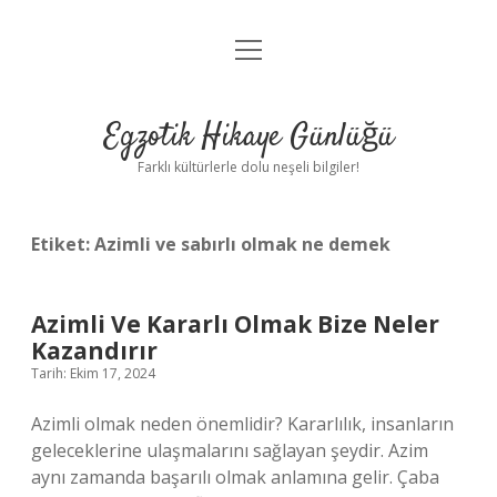
menüyü
Anasayfa
aç
Gizlilik Politikası
Egzotik Hikaye Günlüğü
Yasal Uyarı
Farklı kültürlerle dolu neşeli bilgiler!
Hakkımızda
Etiket:
Azimli ve sabırlı olmak ne demek
Azimli Ve Kararlı Olmak Bize Neler
Kazandırır
Tarih: Ekim 17, 2024
Azimli olmak neden önemlidir? Kararlılık, insanların
geleceklerine ulaşmalarını sağlayan şeydir. Azim
aynı zamanda başarılı olmak anlamına gelir. Çaba