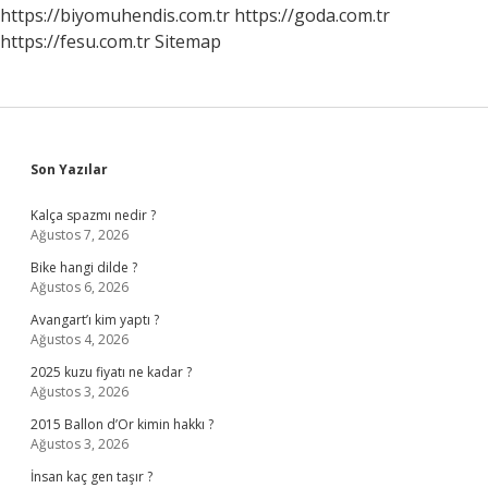
Neler
https://biyomuhendis.com.tr
https://goda.com.tr
Kazandırır
https://fesu.com.tr
Sitemap
Sidebar
Son Yazılar
Kalça spazmı nedir ?
Ağustos 7, 2026
Bike hangi dilde ?
Ağustos 6, 2026
Avangart’ı kim yaptı ?
Ağustos 4, 2026
2025 kuzu fiyatı ne kadar ?
Ağustos 3, 2026
2015 Ballon d’Or kimin hakkı ?
Ağustos 3, 2026
İnsan kaç gen taşır ?