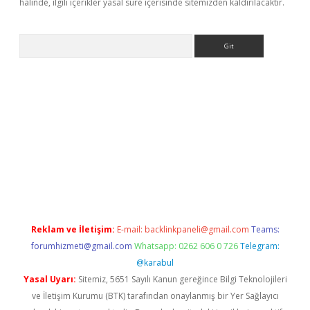
halinde, ilgili içerikler yasal süre içerisinde sitemizden kaldırılacaktır.
Arama
riş
Reklam ve İletişim:
E-mail:
backlinkpaneli@gmail.com
Teams:
forumhizmeti@gmail.com
Whatsapp: 0262 606 0 726
Telegram:
@karabul
Yasal Uyarı:
Sitemiz, 5651 Sayılı Kanun gereğince Bilgi Teknolojileri
ve İletişim Kurumu (BTK) tarafından onaylanmış bir Yer Sağlayıcı