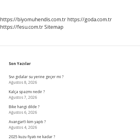
Uygulanan
Gruplara
Ne
https://biyomuhendis.com.tr
https://goda.com.tr
Denir
https://fesu.com.tr
Sitemap
Sidebar
Son Yazılar
Sıvı gıdalar su yerine geçer mi ?
Ağustos 8, 2026
Kalça spazmı nedir ?
Ağustos 7, 2026
Bike hangi dilde ?
Ağustos 6, 2026
Avangart’ı kim yaptı ?
Ağustos 4, 2026
2025 kuzu fiyatı ne kadar ?