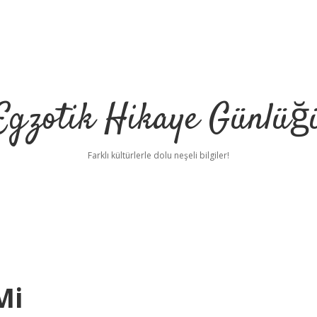
Egzotik Hikaye Günlüğ
Farklı kültürlerle dolu neşeli bilgiler!
Mi