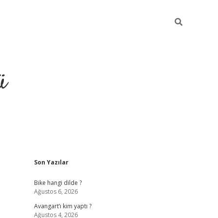
ü
Sidebar
Son Yazılar
grand opera bet güncel giriş
Bike hangi dilde ?
Ağustos 6, 2026
Avangart’ı kim yaptı ?
Ağustos 4, 2026