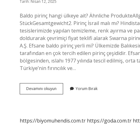
Tarih: Nisan 12, 2025
Baldo pirinç hangi ülkeye ait? Ähnliche Produkt
StückGesamtgewicht2. Pirinç İsrail malı mı? Hindistan
tesislerimizde yapılan temizleme, renk ayırma ve par
doldurarak çevrimiçi fiyat teklifi alarak Swarna pirinc
A.Ş. Efsane baldo pirinç yerli mi? Ülkemizde Balıkesi
tarafından en çok tercih edilen pirinç çeşididir. Efs
bölgesinden, ıslahı 1977 yılında tescil edilmiş, orta 
Türkiye’nin fırıncılık ve…
Baldo
Devamını okuyun
Yorum Bırak
Pirinç
Israilin
Mi
https://biyomuhendis.com.tr
https://goda.com.tr
htt