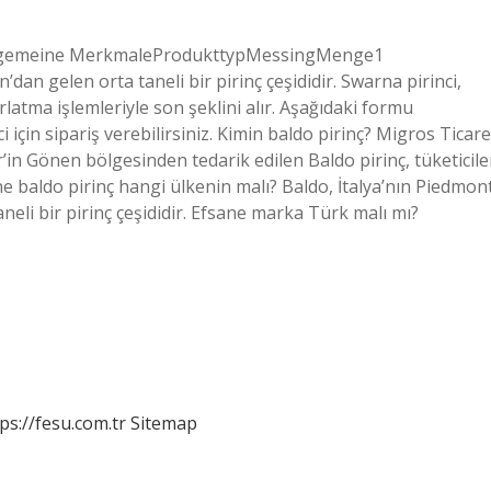
eAllgemeine MerkmaleProdukttypMessingMenge1
’dan gelen orta taneli bir pirinç çeşididir. Swarna pirinci,
latma işlemleriyle son şeklini alır. Aşağıdaki formu
i için sipariş verebilirsiniz. Kimin baldo pirinç? Migros Ticare
r’in Gönen bölgesinden tedarik edilen Baldo pirinç, tüketicile
ane baldo pirinç hangi ülkenin malı? Baldo, İtalya’nın Piedmon
taneli bir pirinç çeşididir. Efsane marka Türk malı mı?
ps://fesu.com.tr
Sitemap