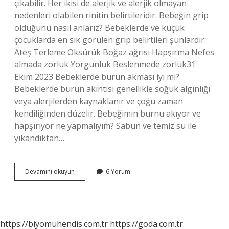
çıkabilir. Her ikisi de alerjik ve alerjik olmayan
nedenleri olabilen rinitin belirtileridir. Bebeğin grip
olduğunu nasıl anlarız? Bebeklerde ve küçük
çocuklarda en sık görülen grip belirtileri şunlardır:
Ateş Terleme Öksürük Boğaz ağrısı Hapşırma Nefes
almada zorluk Yorgunluk Beslenmede zorluk31
Ekim 2023 Bebeklerde burun akması iyi mi?
Bebeklerde burun akıntısı genellikle soğuk algınlığı
veya alerjilerden kaynaklanır ve çoğu zaman
kendiliğinden düzelir. Bebeğimin burnu akıyor ve
hapşırıyor ne yapmalıyım? Sabun ve temiz su ile
yıkandıktan…
Burnu
Devamını okuyun
6 Yorum
Akan
Bebek
Grip
Midir
https://biyomuhendis.com.tr
https://goda.com.tr