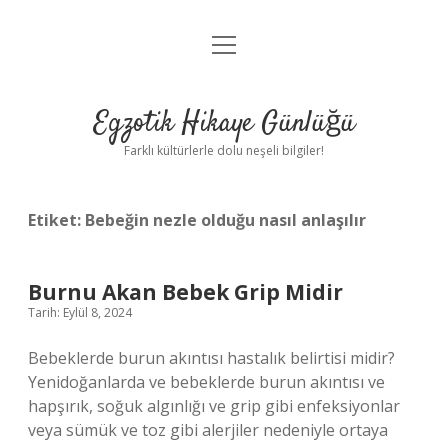
menüyü
Anasayfa
aç
Gizlilik Politikası
Egzotik Hikaye Günlüğü
Yasal Uyarı
Farklı kültürlerle dolu neşeli bilgiler!
Hakkımızda
Etiket:
Bebeğin nezle olduğu nasıl anlaşılır
Burnu Akan Bebek Grip Midir
Tarih: Eylül 8, 2024
Bebeklerde burun akıntısı hastalık belirtisi midir?
Yenidoğanlarda ve bebeklerde burun akıntısı ve
hapşırık, soğuk algınlığı ve grip gibi enfeksiyonlar
veya sümük ve toz gibi alerjiler nedeniyle ortaya