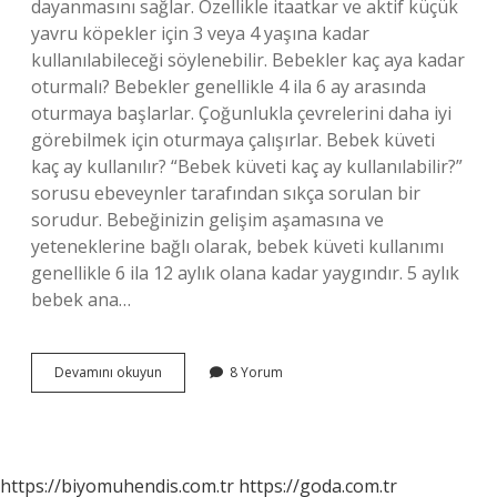
dayanmasını sağlar. Özellikle itaatkar ve aktif küçük
yavru köpekler için 3 veya 4 yaşına kadar
kullanılabileceği söylenebilir. Bebekler kaç aya kadar
oturmalı? Bebekler genellikle 4 ila 6 ay arasında
oturmaya başlarlar. Çoğunlukla çevrelerini daha iyi
görebilmek için oturmaya çalışırlar. Bebek küveti
kaç ay kullanılır? “Bebek küveti kaç ay kullanılabilir?”
sorusu ebeveynler tarafından sıkça sorulan bir
sorudur. Bebeğinizin gelişim aşamasına ve
yeteneklerine bağlı olarak, bebek küveti kullanımı
genellikle 6 ila 12 aylık olana kadar yaygındır. 5 aylık
bebek ana…
Bebek
Devamını okuyun
8 Yorum
Oturağı
Kaç
Aya
Kadar
Kullanılır
https://biyomuhendis.com.tr
https://goda.com.tr