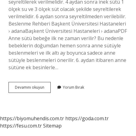
seyreltilerek verilmelidir. 4 aydan sonra inek sütü 1
ölçek su ve 3 ölçek süt olacak şekilde seyreltilerek
verilmelidir. 6 aydan sonra seyreltilmeden verilebilir.
Beslenme Rehberi Başkent Üniversitesi Hastaneleri
› adanaBaşkent Üniversitesi Hastaneleri › adanaPDF
Anne sütü bebeğe ilk ne zaman verilir? Bu nedenle
bebeklerin doğumdan hemen sonra anne sütüyle
beslenmeleri ve ilk altı ay boyunca sadece anne
sütüyle beslenmeleri önerilir. 6. aydan itibaren anne
sütüne ek besinlerle…
Süte
Devamını okuyun
Yorum Bırak
Ne
Zaman
Başlanmalı
https://biyomuhendis.com.tr
https://goda.com.tr
https://fesu.com.tr
Sitemap