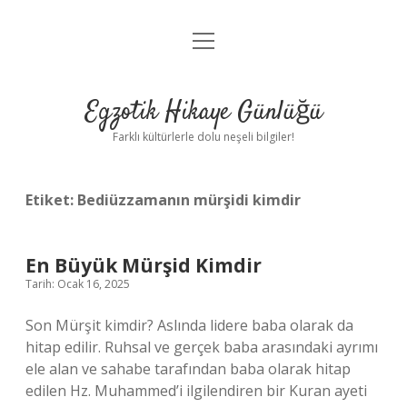
menüyü
Anasayfa
aç
Gizlilik Politikası
Egzotik Hikaye Günlüğü
Yasal Uyarı
Farklı kültürlerle dolu neşeli bilgiler!
Hakkımızda
Etiket:
Bediüzzamanın mürşidi kimdir
En Büyük Mürşid Kimdir
Tarih: Ocak 16, 2025
Son Mürşit kimdir? Aslında lidere baba olarak da
hitap edilir. Ruhsal ve gerçek baba arasındaki ayrımı
ele alan ve sahabe tarafından baba olarak hitap
edilen Hz. Muhammed’i ilgilendiren bir Kuran ayeti