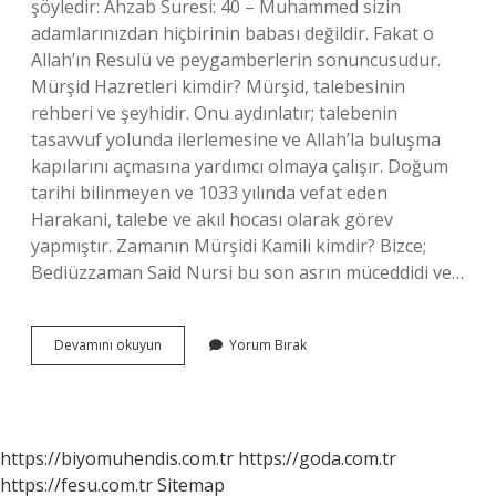
şöyledir: Ahzab Suresi: 40 – Muhammed sizin
adamlarınızdan hiçbirinin babası değildir. Fakat o
Allah’ın Resulü ve peygamberlerin sonuncusudur.
Mürşid Hazretleri kimdir? Mürşid, talebesinin
rehberi ve şeyhidir. Onu aydınlatır; talebenin
tasavvuf yolunda ilerlemesine ve Allah’la buluşma
kapılarını açmasına yardımcı olmaya çalışır. Doğum
tarihi bilinmeyen ve 1033 yılında vefat eden
Harakani, talebe ve akıl hocası olarak görev
yapmıştır. Zamanın Mürşidi Kamili kimdir? Bizce;
Bediüzzaman Said Nursi bu son asrın müceddidi ve…
En
Devamını okuyun
Yorum Bırak
Büyük
Mürşid
Kimdir
https://biyomuhendis.com.tr
https://goda.com.tr
https://fesu.com.tr
Sitemap