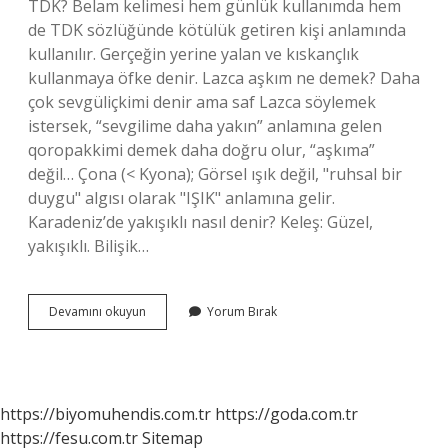
TDK? Belam kelimesi hem günlük kullanımda hem
de TDK sözlüğünde kötülük getiren kişi anlamında
kullanılır. Gerçeğin yerine yalan ve kıskançlık
kullanmaya öfke denir. Lazca aşkım ne demek? Daha
çok sevgüliçkimi denir ama saf Lazca söylemek
istersek, “sevgilime daha yakın” anlamına gelen
qoropakkimi demek daha doğru olur, “aşkıma”
değil… Çona (< Kyona); Görsel ışık değil, "ruhsal bir
duygu" algısı olarak "IŞIK" anlamına gelir.
Karadeniz’de yakışıklı nasıl denir? Keleş: Güzel,
yakışıklı. Bilişik…
Bilema
Devamını okuyun
Yorum Bırak
Ne
Demek
https://biyomuhendis.com.tr
https://goda.com.tr
https://fesu.com.tr
Sitemap