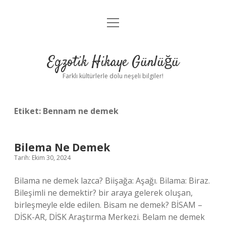
menüyü
Anasayfa
aç
Gizlilik Politikası
Egzotik Hikaye Günlüğü
Yasal Uyarı
Farklı kültürlerle dolu neşeli bilgiler!
Hakkımızda
Etiket:
Bennam ne demek
Bilema Ne Demek
Tarih: Ekim 30, 2024
Bilama ne demek lazca? Biişağa: Aşağı. Bilama: Biraz.
Bileşimli ne demektir? bir araya gelerek oluşan,
birleşmeyle elde edilen. Bisam ne demek? BİSAM –
DİSK-AR, DİSK Araştırma Merkezi. Belam ne demek