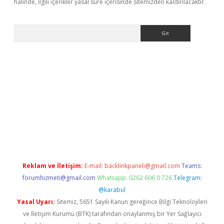
halinde, ilgili içerikler yasal süre içerisinde sitemizden kaldırılacaktır.
Arama
riş
Reklam ve İletişim:
E-mail:
backlinkpaneli@gmail.com
Teams:
forumhizmeti@gmail.com
Whatsapp: 0262 606 0 726
Telegram:
@karabul
Yasal Uyarı:
Sitemiz, 5651 Sayılı Kanun gereğince Bilgi Teknolojileri
ve İletişim Kurumu (BTK) tarafından onaylanmış bir Yer Sağlayıcı