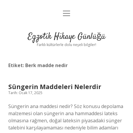
menüyü
Anasayfa
aç
Gizlilik Politikası
Egzotik Hikaye Günlüğü
Yasal Uyarı
Farklı kültürlerle dolu neşeli bilgiler!
Hakkımızda
Etiket:
Berk madde nedir
Süngerin Maddeleri Nelerdir
Tarih: Ocak 17, 2025
Süngerin ana maddesi nedir? Söz konusu depolama
malzemesi olan süngerin ana hammaddesi lateks
olmasına rağmen, doğal lateksin piyasadaki sünger
talebini karşılayamaması nedeniyle bilim adamları