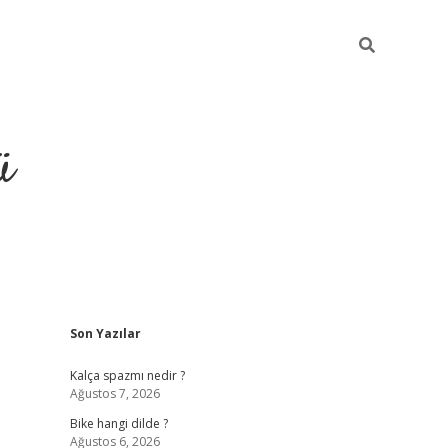
ü
Sidebar
Son Yazılar
grand opera bet güncel giriş
Kalça spazmı nedir ?
Ağustos 7, 2026
Bike hangi dilde ?
Ağustos 6, 2026