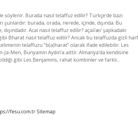
le söylenir. Burada nasıl telaffuz edilir? Türkçe’de bazı
ı şunlardır: burada, orada, nerede, içinde, dışında. Bu
, dışındadır. Acai nasıl telaffuz edilir? açaí/æ/ şapkadaki
 gibi Bharat nasıl telaffuz edilir? Ancak bu telaffuzda gizli har
kelimenin telaffuzu “b(a)harat” olarak ifade edilebilir. Les
en-Ja-Men, Bünyamin Aydın’a aittir. Almanya’da kendisine
bildiği gibi Les Benjamins, rahat kombinler ve farklı…
ps://fesu.com.tr
Sitemap