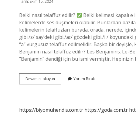
Tarih: Ekim 15, 2024
Belki nasıl telaffuz edilir?
Belki kelimesi kapalı e i
kelimelerde ses düşmeleri olabilir. Bunlardan bazılar
kelimelerin telaffuzları burada, orada, nerede, içinde
gibi./s/ say’deki gibi./aɪ/ gözdeki gibi./iː/ koyundaki
“a” vurgusuz telaffuz edilmelidir. Başka bir deyişle, 
Benjamin nasıl telaffuz edilir? Les Benjamins: Le-B
“Benjamin” dendiği için bu ismi vermiştir. Hepinizin 
Bayağı
Devamını okuyun
Yorum Bırak
Nasıl
Telaffuz
Edilir
https://biyomuhendis.com.tr
https://goda.com.tr
htt