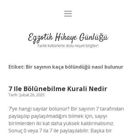
menüyü
Anasayfa
aç
Gizlilik Politikası
Egzotik Hikaye Günlüğü
Yasal Uyarı
Farklı kültürlerle dolu neşeli bilgiler!
Hakkımızda
Etiket:
Bir sayının kaça bölündüğü nasıl bulunur
7 Ile Bölünebilme Kurali Nedir
Tarih: Şubat 26, 2025
7’ye hangi sayılar bölünür? Bir sayının 7 tarafından
paylaşılıp paylaşılmadığını bilmek için, sayıyı
birimlerden iki kat daha yüksek kaldırmalısınız.
Sonuç 0 veya 7 ila 7 ile paylaşılabilir. Başka bir