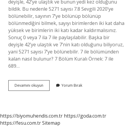
deyişle, 42’ye ulaştık ve bunun yedi kez olduğunu
bildik. Bu nedenle 5271 sayısı 7.8 Sevgili 2020’ye
bölünebilir, sayının 7’ye bölünüp bölünüp
bölünmediğini bilmek, sayıyı birimlerden iki kat daha
yüksek ve birimlerin iki katı kadar kaldırmalısınız.
Sonuç 0 veya 7 ila 7 ile paylaşılabilir. Başka bir
deyişle 42’ye ulaştık ve 7’nin katı olduğunu biliyoruz,
yani 5271 sayısı 7’ye bölünebilir. 7 ile bölümünden
kalan nasıl bulunur? 7 Bölüm Kuralı Örnek: 7 ile
689…
7
Devamını okuyun
Yorum Bırak
Ile
Bölünebilme
Kurali
Nedir
https://biyomuhendis.com.tr
https://goda.com.tr
https://fesu.com.tr
Sitemap