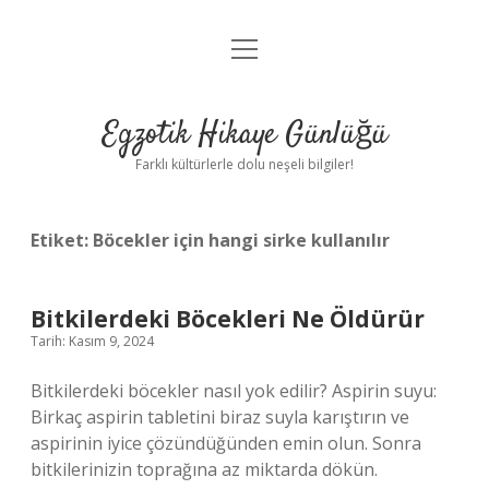
menüyü
Anasayfa
aç
Gizlilik Politikası
Egzotik Hikaye Günlüğü
Yasal Uyarı
Farklı kültürlerle dolu neşeli bilgiler!
Hakkımızda
Etiket:
Böcekler için hangi sirke kullanılır
Bitkilerdeki Böcekleri Ne Öldürür
Tarih: Kasım 9, 2024
Bitkilerdeki böcekler nasıl yok edilir? Aspirin suyu:
Birkaç aspirin tabletini biraz suyla karıştırın ve
aspirinin iyice çözündüğünden emin olun. Sonra
bitkilerinizin toprağına az miktarda dökün.