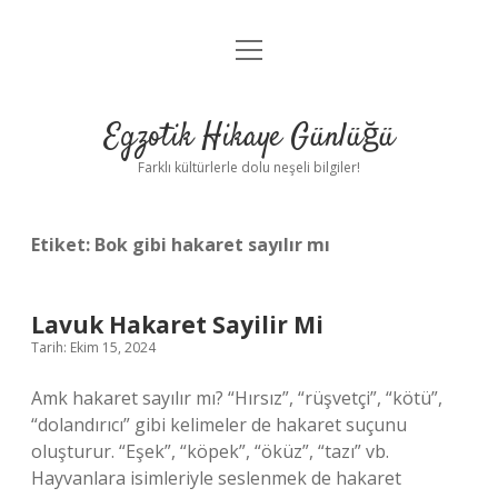
menüyü
Anasayfa
aç
Gizlilik Politikası
Egzotik Hikaye Günlüğü
Yasal Uyarı
Farklı kültürlerle dolu neşeli bilgiler!
Hakkımızda
Etiket:
Bok gibi hakaret sayılır mı
Lavuk Hakaret Sayilir Mi
Tarih: Ekim 15, 2024
Amk hakaret sayılır mı? “Hırsız”, “rüşvetçi”, “kötü”,
“dolandırıcı” gibi kelimeler de hakaret suçunu
oluşturur. “Eşek”, “köpek”, “öküz”, “tazı” vb.
Hayvanlara isimleriyle seslenmek de hakaret