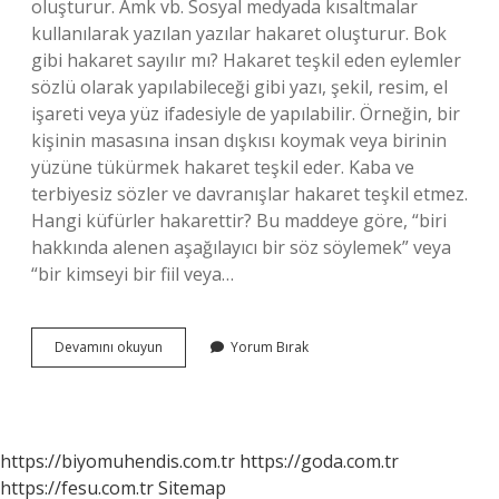
oluşturur. Amk vb. Sosyal medyada kısaltmalar
kullanılarak yazılan yazılar hakaret oluşturur. Bok
gibi hakaret sayılır mı? Hakaret teşkil eden eylemler
sözlü olarak yapılabileceği gibi yazı, şekil, resim, el
işareti veya yüz ifadesiyle de yapılabilir. Örneğin, bir
kişinin masasına insan dışkısı koymak veya birinin
yüzüne tükürmek hakaret teşkil eder. Kaba ve
terbiyesiz sözler ve davranışlar hakaret teşkil etmez.
Hangi küfürler hakarettir? Bu maddeye göre, “biri
hakkında alenen aşağılayıcı bir söz söylemek” veya
“bir kimseyi bir fiil veya…
Lavuk
Devamını okuyun
Yorum Bırak
Hakaret
Sayilir
Mi
https://biyomuhendis.com.tr
https://goda.com.tr
https://fesu.com.tr
Sitemap