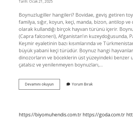
Tarih: Ocak 21, 2025
Boynuzlugiller hangileri? Bovidae, geviş getiren to
familya, sığır, koyun, keçi, manda, bizon, antilop ve
olarak kullandığı birçok hayvan türünü içerir. Boynu
(Capra falconeri), Afganistan’ın kuzeydoğusunda, P
Keşmir eyaletinin bazı kısımlarında ve Türkmenista
büyük yabani keçi türüdür. Boynuz hangi hayvanlarda
dinozorların ve böceklerin üst yüzeyindeki benzer uz
çatalsız ve yenilenmeyen boynuzları,…
Keçi
Devamını okuyun
Yorum Bırak
Boynuzlugil
Mi
https://biyomuhendis.com.tr
https://goda.com.tr
htt