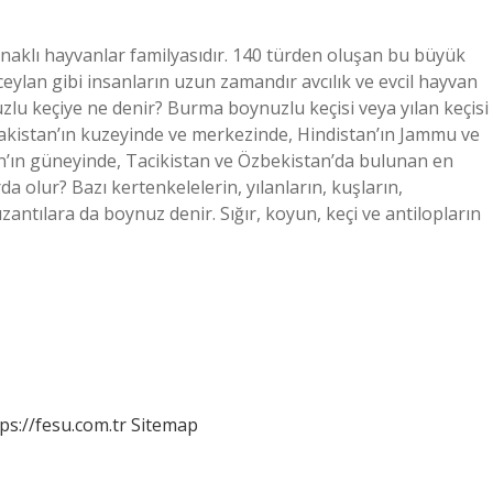
ynaklı hayvanlar familyasıdır. 140 türden oluşan bu büyük
 ceylan gibi insanların uzun zamandır avcılık ve evcil hayvan
zlu keçiye ne denir? Burma boynuzlu keçisi veya yılan keçisi
akistan’ın kuzeyinde ve merkezinde, Hindistan’ın Jammu ve
n’ın güneyinde, Tacikistan ve Özbekistan’da bulunan en
 olur? Bazı kertenkelelerin, yılanların, kuşların,
antılara da boynuz denir. Sığır, koyun, keçi ve antilopların
ps://fesu.com.tr
Sitemap