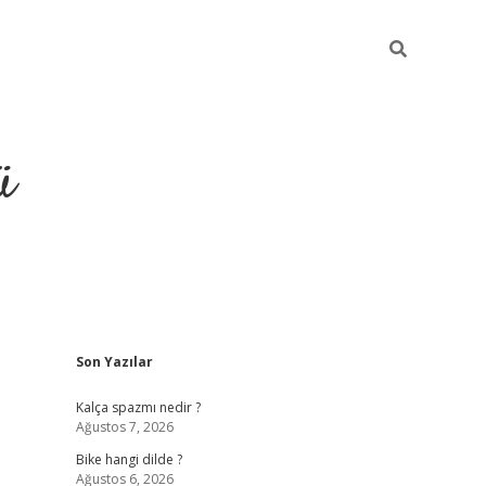
ü
Sidebar
Son Yazılar
grand opera bet güncel giriş
Kalça spazmı nedir ?
Ağustos 7, 2026
Bike hangi dilde ?
Ağustos 6, 2026