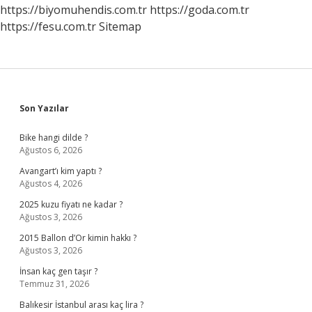
https://biyomuhendis.com.tr
https://goda.com.tr
https://fesu.com.tr
Sitemap
Sidebar
Son Yazılar
Bike hangi dilde ?
Ağustos 6, 2026
Avangart’ı kim yaptı ?
Ağustos 4, 2026
2025 kuzu fiyatı ne kadar ?
Ağustos 3, 2026
2015 Ballon d’Or kimin hakkı ?
Ağustos 3, 2026
İnsan kaç gen taşır ?
Temmuz 31, 2026
Balıkesir İstanbul arası kaç lira ?