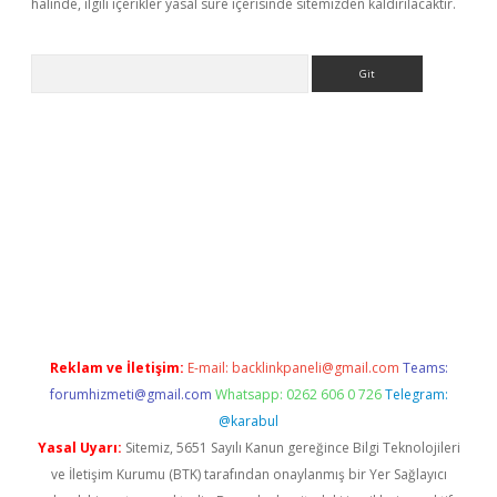
halinde, ilgili içerikler yasal süre içerisinde sitemizden kaldırılacaktır.
Arama
iriş
Reklam ve İletişim:
E-mail:
backlinkpaneli@gmail.com
Teams:
forumhizmeti@gmail.com
Whatsapp: 0262 606 0 726
Telegram:
@karabul
Yasal Uyarı:
Sitemiz, 5651 Sayılı Kanun gereğince Bilgi Teknolojileri
ve İletişim Kurumu (BTK) tarafından onaylanmış bir Yer Sağlayıcı