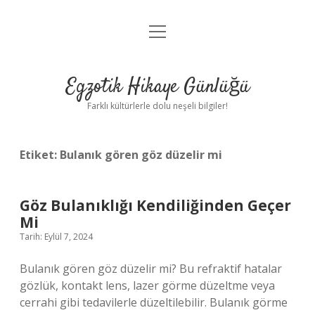
menüyü
Anasayfa
aç
Gizlilik Politikası
Egzotik Hikaye Günlüğü
Yasal Uyarı
Farklı kültürlerle dolu neşeli bilgiler!
Hakkımızda
Etiket:
Bulanık gören göz düzelir mi
Göz Bulanıklığı Kendiliğinden Geçer
Mi
Tarih: Eylül 7, 2024
Bulanık gören göz düzelir mi? Bu refraktif hatalar
gözlük, kontakt lens, lazer görme düzeltme veya
cerrahi gibi tedavilerle düzeltilebilir. Bulanık görme