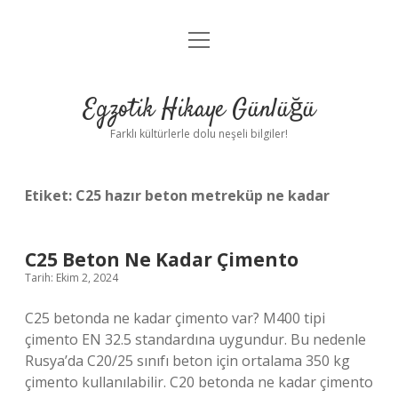
menüyü
Anasayfa
aç
Gizlilik Politikası
Egzotik Hikaye Günlüğü
Yasal Uyarı
Farklı kültürlerle dolu neşeli bilgiler!
Hakkımızda
Etiket:
C25 hazır beton metreküp ne kadar
C25 Beton Ne Kadar Çimento
Tarih: Ekim 2, 2024
C25 betonda ne kadar çimento var? M400 tipi
çimento EN 32.5 standardına uygundur. Bu nedenle
Rusya’da C20/25 sınıfı beton için ortalama 350 kg
çimento kullanılabilir. C20 betonda ne kadar çimento