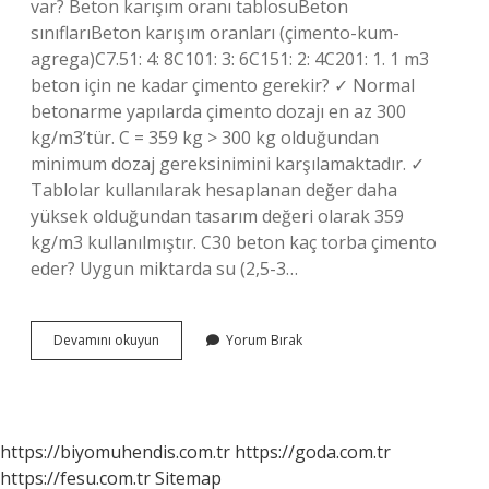
var? Beton karışım oranı tablosuBeton
sınıflarıBeton karışım oranları (çimento-kum-
agrega)C7.51: 4: 8C101: 3: 6C151: 2: 4C201: 1. 1 m3
beton için ne kadar çimento gerekir? ✓ Normal
betonarme yapılarda çimento dozajı en az 300
kg/m3’tür. C = 359 kg > 300 kg olduğundan
minimum dozaj gereksinimini karşılamaktadır. ✓
Tablolar kullanılarak hesaplanan değer daha
yüksek olduğundan tasarım değeri olarak 359
kg/m3 kullanılmıştır. C30 beton kaç torba çimento
eder? Uygun miktarda su (2,5-3…
C25
Devamını okuyun
Yorum Bırak
Beton
Ne
Kadar
Çimento
https://biyomuhendis.com.tr
https://goda.com.tr
https://fesu.com.tr
Sitemap