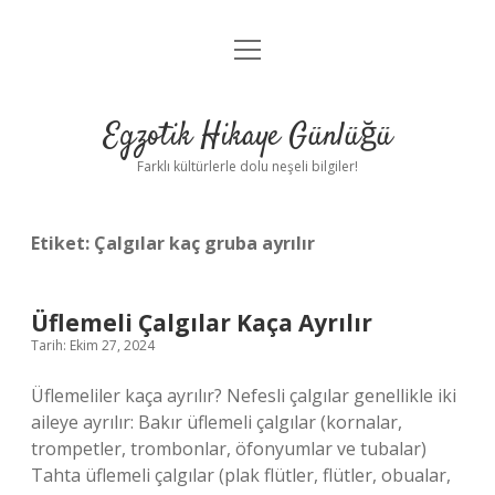
menüyü
Anasayfa
aç
Gizlilik Politikası
Egzotik Hikaye Günlüğü
Yasal Uyarı
Farklı kültürlerle dolu neşeli bilgiler!
Hakkımızda
Etiket:
Çalgılar kaç gruba ayrılır
Üflemeli Çalgılar Kaça Ayrılır
Tarih: Ekim 27, 2024
Üflemeliler kaça ayrılır? Nefesli çalgılar genellikle iki
aileye ayrılır: Bakır üflemeli çalgılar (kornalar,
trompetler, trombonlar, öfonyumlar ve tubalar)
Tahta üflemeli çalgılar (plak flütler, flütler, obualar,