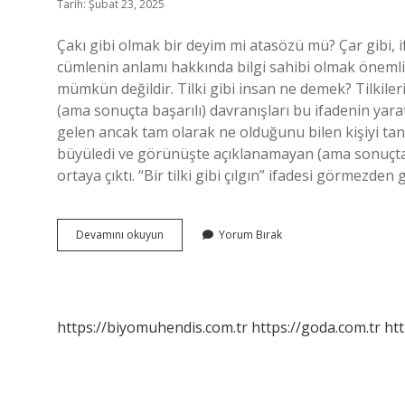
Tarih: Şubat 23, 2025
Çakı gibi olmak bir deyim mi atasözü mü? Çar gibi, i
cümlenin anlamı hakkında bilgi sahibi olmak öneml
mümkün değildir. Tilki gibi insan ne demek? Tilkileri
(ama sonuçta başarılı) davranışları bu ifadenin yarat
gelen ancak tam olarak ne olduğunu bilen kişiyi tanı
büyüledi ve görünüşte açıklanamayan (ama sonuçta b
ortaya çıktı. “Bir tilki gibi çılgın” ifadesi görmezden
Çakı
Devamını okuyun
Yorum Bırak
Gibi
Ne
Demek
Deyim
https://biyomuhendis.com.tr
https://goda.com.tr
htt