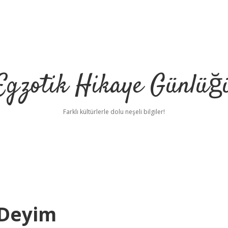
Egzotik Hikaye Günlüğ
Farklı kültürlerle dolu neşeli bilgiler!
 Deyim