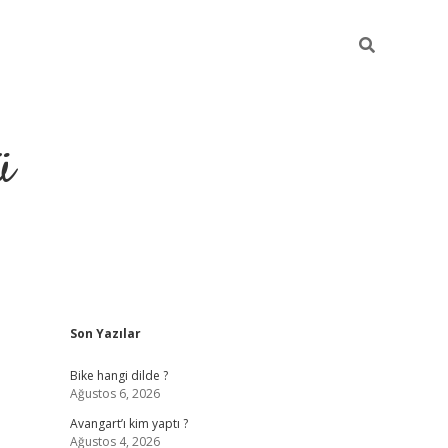
ü
Sidebar
Son Yazılar
grand opera bet güncel giriş
Bike hangi dilde ?
Ağustos 6, 2026
Avangart’ı kim yaptı ?
Ağustos 4, 2026