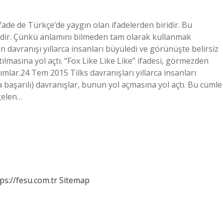
fade de Türkçe’de yaygın olan ifadelerden biridir. Bu
idir. Çünkü anlamını bilmeden tam olarak kullanmak
n davranışı yıllarca insanları büyüledi ve görünüşte belirsiz
ılmasına yol açtı. “Fox Like Like Like” ifadesi, görmezden
mlar.24 Tem 2015 Tilks davranışları yıllarca insanları
aşarılı) davranışlar, bunun yol açmasına yol açtı. Bu cümle
 gelen…
ps://fesu.com.tr
Sitemap