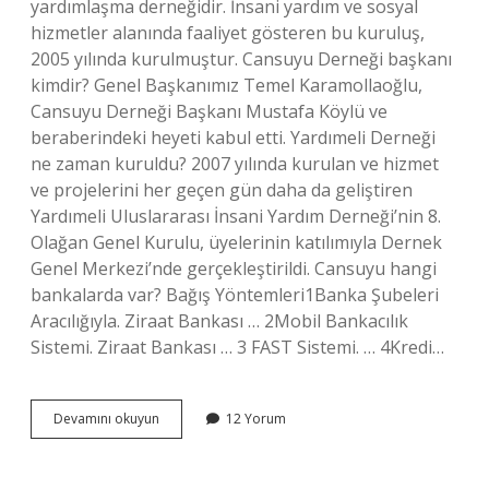
yardımlaşma derneğidir. İnsani yardım ve sosyal
hizmetler alanında faaliyet gösteren bu kuruluş,
2005 yılında kurulmuştur. Cansuyu Derneği başkanı
kimdir? Genel Başkanımız Temel Karamollaoğlu,
Cansuyu Derneği Başkanı Mustafa Köylü ve
beraberindeki heyeti kabul etti. Yardımeli Derneği
ne zaman kuruldu? 2007 yılında kurulan ve hizmet
ve projelerini her geçen gün daha da geliştiren
Yardımeli Uluslararası İnsani Yardım Derneği’nin 8.
Olağan Genel Kurulu, üyelerinin katılımıyla Dernek
Genel Merkezi’nde gerçekleştirildi. Cansuyu hangi
bankalarda var? Bağış Yöntemleri1Banka Şubeleri
Aracılığıyla. Ziraat Bankası … 2Mobil Bankacılık
Sistemi. Ziraat Bankası … 3 FAST Sistemi. … 4Kredi…
Cansuyu
Devamını okuyun
12 Yorum
Yardımlaşma
Ve
Dayanışma