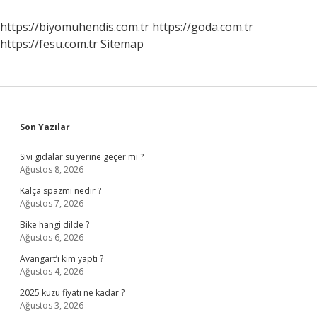
Derneği
Ne
https://biyomuhendis.com.tr
https://goda.com.tr
Zaman
https://fesu.com.tr
Sitemap
Kuruldu
Sidebar
Son Yazılar
Sıvı gıdalar su yerine geçer mi ?
Ağustos 8, 2026
Kalça spazmı nedir ?
Ağustos 7, 2026
Bike hangi dilde ?
Ağustos 6, 2026
Avangart’ı kim yaptı ?
Ağustos 4, 2026
2025 kuzu fiyatı ne kadar ?
Ağustos 3, 2026