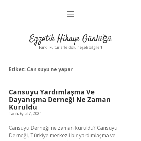
menüyü
Anasayfa
aç
Gizlilik Politikası
Egzotik Hikaye Günlüğü
Yasal Uyarı
Farklı kültürlerle dolu neşeli bilgiler!
Hakkımızda
Etiket:
Can suyu ne yapar
Cansuyu Yardımlaşma Ve
Dayanışma Derneği Ne Zaman
Kuruldu
Tarih: Eylül 7, 2024
Cansuyu Derneği ne zaman kuruldu? Cansuyu
Derneği, Türkiye merkezli bir yardımlaşma ve