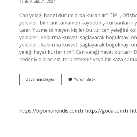
Tarih: Aralık 21, 2024
Can yeleği hangi durumlarda kullanılır? TİP I, Offsho
yelekler, bilincini tamamen kaybetmiş kurbanların 
tanır. Yüzme bilmeyen kişiler bu tür can yeleğini ko
yelekleri, kaldırma kuvveti sağlayarak boğulmayı 
yelekleri, kaldırma kuvveti sağlayarak boğulmayı 
yeleği hayat kurtarır mı? Can yeleği hayat kurtarır D
nedeniyle aracınızı terk etmeniz veya bir kaza so
Can
Devamını okuyun
Yorum Bırak
Yelekleri
Ne
Işe
Yarar
https://biyomuhendis.com.tr
https://goda.com.tr
htt