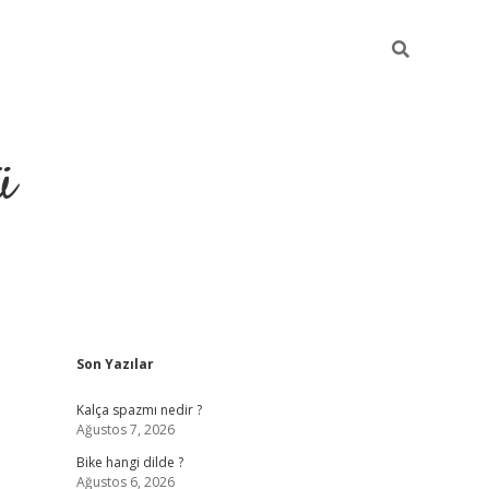
ü
Sidebar
Son Yazılar
grand opera bet güncel giriş
Kalça spazmı nedir ?
Ağustos 7, 2026
Bike hangi dilde ?
Ağustos 6, 2026