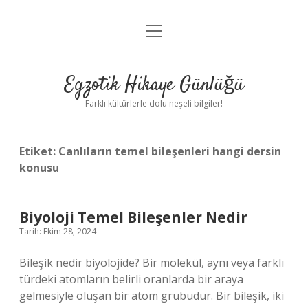
menüyü
Anasayfa
aç
Gizlilik Politikası
Egzotik Hikaye Günlüğü
Yasal Uyarı
Farklı kültürlerle dolu neşeli bilgiler!
Hakkımızda
Etiket:
Canlıların temel bileşenleri hangi dersin
konusu
Biyoloji Temel Bileşenler Nedir
Tarih: Ekim 28, 2024
Bileşik nedir biyolojide? Bir molekül, aynı veya farklı
türdeki atomların belirli oranlarda bir araya
gelmesiyle oluşan bir atom grubudur. Bir bileşik, iki