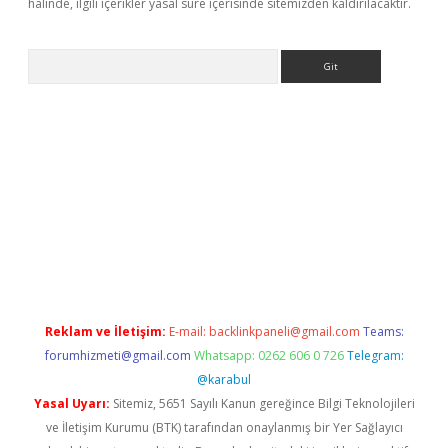
halinde, ilgili içerikler yasal süre içerisinde sitemizden kaldırılacaktır.
Arama
riş
Reklam ve İletişim:
E-mail:
backlinkpaneli@gmail.com
Teams:
forumhizmeti@gmail.com
Whatsapp: 0262 606 0 726
Telegram:
@karabul
Yasal Uyarı:
Sitemiz, 5651 Sayılı Kanun gereğince Bilgi Teknolojileri
ve İletişim Kurumu (BTK) tarafından onaylanmış bir Yer Sağlayıcı