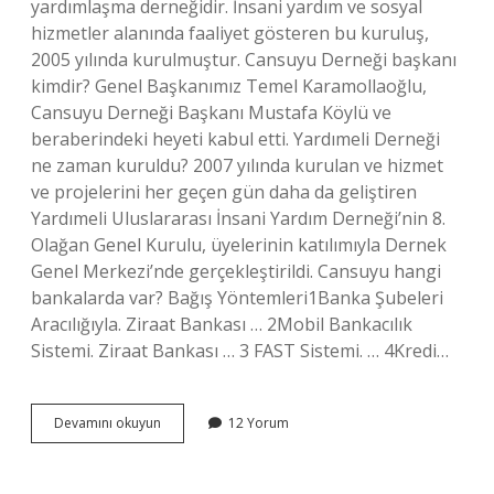
yardımlaşma derneğidir. İnsani yardım ve sosyal
hizmetler alanında faaliyet gösteren bu kuruluş,
2005 yılında kurulmuştur. Cansuyu Derneği başkanı
kimdir? Genel Başkanımız Temel Karamollaoğlu,
Cansuyu Derneği Başkanı Mustafa Köylü ve
beraberindeki heyeti kabul etti. Yardımeli Derneği
ne zaman kuruldu? 2007 yılında kurulan ve hizmet
ve projelerini her geçen gün daha da geliştiren
Yardımeli Uluslararası İnsani Yardım Derneği’nin 8.
Olağan Genel Kurulu, üyelerinin katılımıyla Dernek
Genel Merkezi’nde gerçekleştirildi. Cansuyu hangi
bankalarda var? Bağış Yöntemleri1Banka Şubeleri
Aracılığıyla. Ziraat Bankası … 2Mobil Bankacılık
Sistemi. Ziraat Bankası … 3 FAST Sistemi. … 4Kredi…
Cansuyu
Devamını okuyun
12 Yorum
Yardımlaşma
Ve
Dayanışma