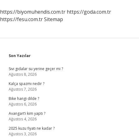
Derneği
Ne
https://biyomuhendis.com.tr
https://goda.com.tr
Zaman
https://fesu.com.tr
Sitemap
Kuruldu
Sidebar
Son Yazılar
Sıvı gıdalar su yerine geçer mi ?
Ağustos 8, 2026
Kalça spazmı nedir ?
Ağustos 7, 2026
Bike hangi dilde ?
Ağustos 6, 2026
Avangart’ı kim yaptı ?
Ağustos 4, 2026
2025 kuzu fiyatı ne kadar ?
Ağustos 3, 2026