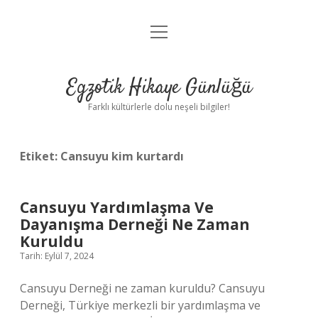
menüyü
Anasayfa
aç
Gizlilik Politikası
Egzotik Hikaye Günlüğü
Yasal Uyarı
Farklı kültürlerle dolu neşeli bilgiler!
Hakkımızda
Etiket:
Cansuyu kim kurtardı
Cansuyu Yardımlaşma Ve
Dayanışma Derneği Ne Zaman
Kuruldu
Tarih: Eylül 7, 2024
Cansuyu Derneği ne zaman kuruldu? Cansuyu
Derneği, Türkiye merkezli bir yardımlaşma ve