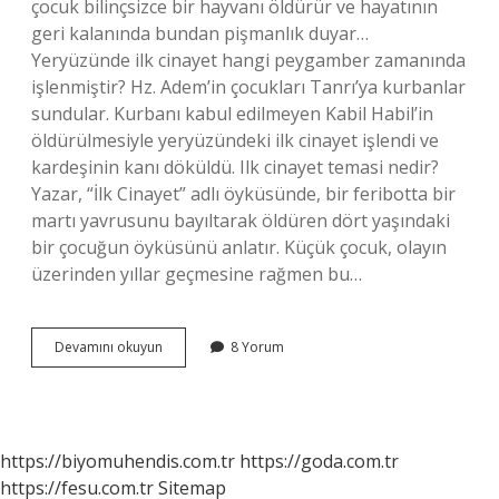
çocuk bilinçsizce bir hayvanı öldürür ve hayatının
geri kalanında bundan pişmanlık duyar…
Yeryüzünde ilk cinayet hangi peygamber zamanında
işlenmiştir? Hz. Adem’in çocukları Tanrı’ya kurbanlar
sundular. Kurbanı kabul edilmeyen Kabil Habil’in
öldürülmesiyle yeryüzündeki ilk cinayet işlendi ve
kardeşinin kanı döküldü. Ilk cinayet temasi nedir?
Yazar, “İlk Cinayet” adlı öyküsünde, bir feribotta bir
martı yavrusunu bayıltarak öldüren dört yaşındaki
bir çocuğun öyküsünü anlatır. Küçük çocuk, olayın
üzerinden yıllar geçmesine rağmen bu…
Ilk
Devamını okuyun
8 Yorum
Cinayet
Neden
Işlendi
https://biyomuhendis.com.tr
https://goda.com.tr
https://fesu.com.tr
Sitemap