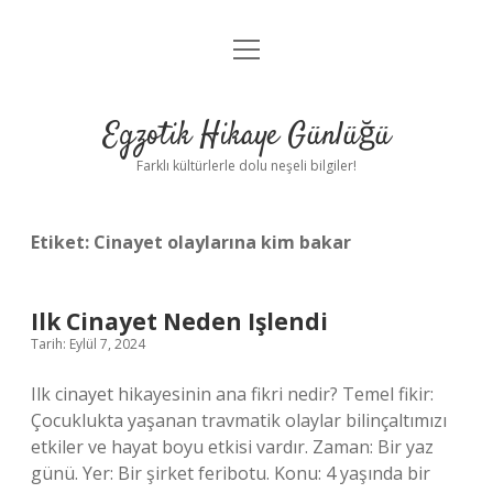
menüyü
Anasayfa
aç
Gizlilik Politikası
Egzotik Hikaye Günlüğü
Yasal Uyarı
Farklı kültürlerle dolu neşeli bilgiler!
Hakkımızda
Etiket:
Cinayet olaylarına kim bakar
Ilk Cinayet Neden Işlendi
Tarih: Eylül 7, 2024
Ilk cinayet hikayesinin ana fikri nedir? Temel fikir:
Çocuklukta yaşanan travmatik olaylar bilinçaltımızı
etkiler ve hayat boyu etkisi vardır. Zaman: Bir yaz
günü. Yer: Bir şirket feribotu. Konu: 4 yaşında bir