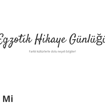
Egzotik Hikaye Günlüğ
Farklı kültürlerle dolu neşeli bilgiler!
k Mi