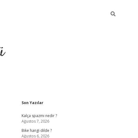
ü
Sidebar
Son Yazılar
grand opera bet güncel giriş
Kalça spazmı nedir ?
Ağustos 7, 2026
Bike hangi dilde ?
Ağustos 6, 2026