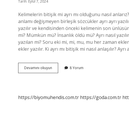
Tarih: Eylül 7, 2024
Kelimelerin bitişik mi ayrı mı olduğunu nasıl anlarız
anlamı değişmeyen birleşik sözcükler ayrı ayrı yazılır
yazılır ve kendisinden önceki kelimenin son ünlüsün
mi? Mümkün mü? İnsanlık öldü mü? Ayrı nasıl yazılır
yazılan mi? Soru eki mi, mi, mu, mu her zaman eklend
ekler yazılır. Ki ayrı mı bitişik mi nasıl anlaşılır? Ay
Ayrı
Devamını okuyun
8 Yorum
Mı
Yazılır
Bitişik
Mi
https://biyomuhendis.com.tr
https://goda.com.tr
htt