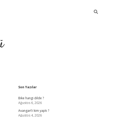
ü
Sidebar
Son Yazılar
grand opera bet güncel giriş
Bike hangi dilde ?
Ağustos 6, 2026
Avangart’ı kim yaptı ?
Ağustos 4, 2026