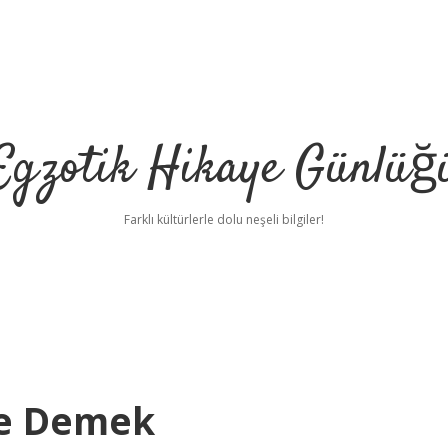
Egzotik Hikaye Günlüğ
Farklı kültürlerle dolu neşeli bilgiler!
Ne Demek