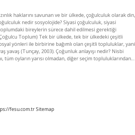
ınlık haklarını savunan ve bir ülkede, çoğulculuk olarak din
ğulculuk nedir sosyolojide? Siyasi çoğulculuk, siyasi
toplumdaki bireylerin sürece dahil edilmesi gerektiği
ğulcu Toplum) Tek bir ülkede, tek bir ülkedeki çeşitli
yal yönleri ile birbirine bağımlı olan çeşitli topluluklar, yani
yavaş yavaş (Tunçay, 2003). Çoğunluk anlayışı nedir? Nisbi
mı, tüm oyların yarısı olmadan, diğer seçim topluluklarından…
ps://fesu.com.tr
Sitemap