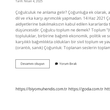
Tarih: Nisan 4, 2025
Çoğulculuk ne anlama gelir? Çoğunluğa ek olarak, az
dil ve ırka karşı ayrımcılık yapmadan. 14 Haz 2021 Ço
aidiyetlerine bakılmaksızın kabul edilen kararlarda 
düşüncesidir. Çoğulcu toplum ne demek? Toplum ”(Ço
topluluklar, birbirine bağımlı ekonomik, politik ve sos
karşılıklı bağımlılıkta oldukları bir sivil toplum ve 
(orantılı, sanık) Çoğunluk: Toplanan seslerin topla
Sosyal
Devamını okuyun
Yorum Bırak
Çoğulculuk
Ne
Demek
https://biyomuhendis.com.tr
https://goda.com.tr
htt