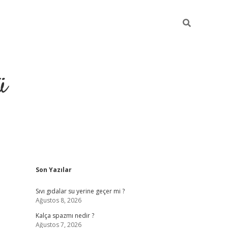
ü
Sidebar
Son Yazılar
grand opera bet güncel giriş
Sıvı gıdalar su yerine geçer mi ?
Ağustos 8, 2026
Kalça spazmı nedir ?
Ağustos 7, 2026