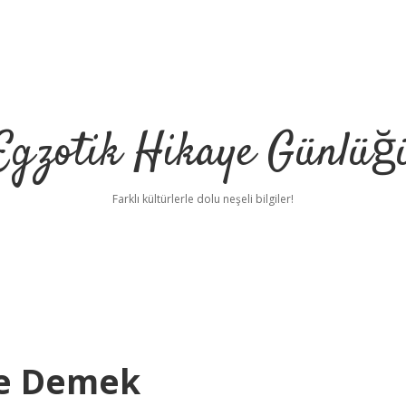
Egzotik Hikaye Günlüğ
Farklı kültürlerle dolu neşeli bilgiler!
Ne Demek