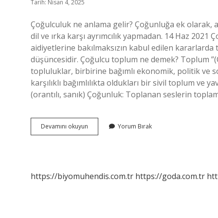
Tarih: Nisan 4, 2025
Çoğulculuk ne anlama gelir? Çoğunluğa ek olarak, az
dil ve ırka karşı ayrımcılık yapmadan. 14 Haz 2021 Ço
aidiyetlerine bakılmaksızın kabul edilen kararlarda 
düşüncesidir. Çoğulcu toplum ne demek? Toplum ”(Ço
topluluklar, birbirine bağımlı ekonomik, politik ve sos
karşılıklı bağımlılıkta oldukları bir sivil toplum ve 
(orantılı, sanık) Çoğunluk: Toplanan seslerin topla
Sosyal
Devamını okuyun
Yorum Bırak
Çoğulculuk
Ne
Demek
https://biyomuhendis.com.tr
https://goda.com.tr
htt