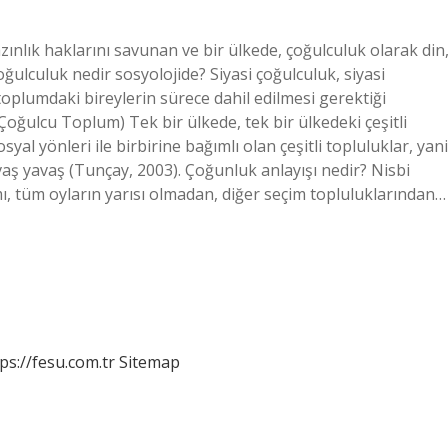
ınlık haklarını savunan ve bir ülkede, çoğulculuk olarak din
ğulculuk nedir sosyolojide? Siyasi çoğulculuk, siyasi
toplumdaki bireylerin sürece dahil edilmesi gerektiği
ğulcu Toplum) Tek bir ülkede, tek bir ülkedeki çeşitli
yal yönleri ile birbirine bağımlı olan çeşitli topluluklar, yani
yavaş yavaş (Tunçay, 2003). Çoğunluk anlayışı nedir? Nisbi
mı, tüm oyların yarısı olmadan, diğer seçim topluluklarından…
ps://fesu.com.tr
Sitemap