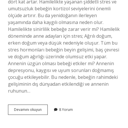
dört kat artar. Hamilelikte yaşanan şiddetli stres ve
umutsuzluk bebeğin kortizol seviyelerini önemli
ölçüde artırır. Bu da yenidoğanın ilerleyen
yaşamında daha kaygılı olmasına neden olur.
Hamilelikte sinirlilik bebeğe zarar verir mi? Hamilelik
döneminde anne adayları için stres; Ağrılı doğum,
erken doğum veya düşük nedeniyle oluşur. Tüm bu
stres hormonları bebeğin beyin gelişimi, baş çevresi
ve doğum ağırlığı üzerinde olumsuz etki yapar.
Annenin üzgün olması bebeği etkiler mi? Annenin
depresyonu, kaygısı ve uyum sorunları doğmamış
çocuğu etkileyebilir. Bu nedenle, bebeğin rahimdeki
gelişiminin dış dünyadan etkilendiği ve annenin
ruhunun…
Anne
Devamını okuyun
8 Yorum
Sinirlenince
Bebek
Hisseder