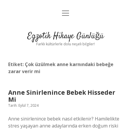
menüyü
Anasayfa
aç
Gizlilik Politikası
Egzotik Hikaye Günlüğü
Yasal Uyarı
Farklı kültürlerle dolu neşeli bilgiler!
Hakkımızda
Etiket:
Çok üzülmek anne karnındaki bebeğe
zarar verir mi
Anne Sinirlenince Bebek Hisseder
Mi
Tarih: Eylül 7, 2024
Anne sinirlenince bebek nasıl etkilenir? Hamilelikte
stres yaşayan anne adaylarında erken doğum riski